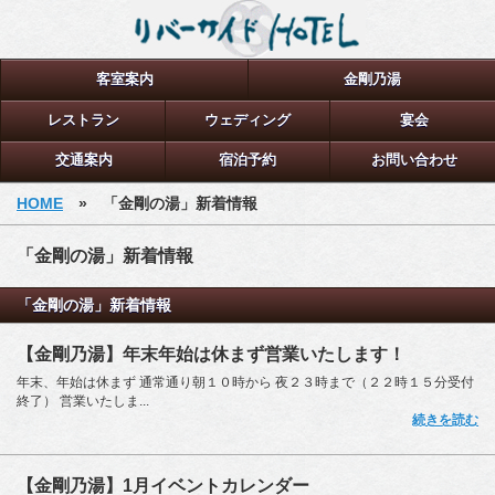
客室案内
金剛乃湯
レストラン
ウェディング
宴会
交通案内
宿泊予約
お問い合わせ
HOME
» 「金剛の湯」新着情報
「金剛の湯」新着情報
「金剛の湯」新着情報
【金剛乃湯】年末年始は休まず営業いたします！
年末、年始は休まず 通常通り朝１０時から 夜２３時まで（２２時１５分受付
終了） 営業いたしま...
続きを読む
【金剛乃湯】1月イベントカレンダー