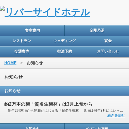
客室案内
金剛乃湯
レストラン
ウェディング
宴会
交通案内
宿泊予約
お問い合わせ
HOME
» お知らせ
お知らせ
お知らせ
約2万本の梅「賀名生梅林」は3月上旬から
例年2月末頃から開花がはじまる「賀名生梅林」 見頃は例年3月にはいってか...
続きを読む
お知らせ
イベント情報