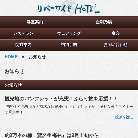
客室案内
金剛乃湯
レストラン
ウェディング
宴会
交通案内
宿泊予約
お問い合わせ
HOME
» お知らせ
お知らせ
お知らせ
観光地のパンフレットが充実！ぶらり旅を応援！！
吉野山や高野山など有名な観光地が近くにありますが、 それ以外のマイナー
な観光ポイ...
続きを読む
約2万本の梅「賀名生梅林」は3月上旬から