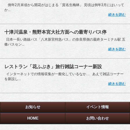
例年2月末頃から開花がはじまる「賀名生梅林」 見頃は例年3月にはいって
か...
続きを読む
十津川温泉・熊野本宮大社方面への最寄りバス停
日本一長い路線バス「八木新宮特急バス」の奈良県側の最終ターミナル駅 五
條バスセン...
続きを読む
レストラン「花ふぶき」旅行雑誌コーナー新設
インターネットでの情報収集が一般化しているなか… あえて雑誌コーナー
を新設し...
続きを読む
お知らせ
イベント情報
HOME
お問い合わせ