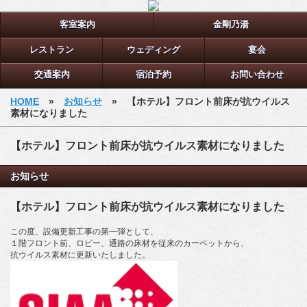
客室案内
金剛乃湯
レストラン
ウェディング
宴会
交通案内
宿泊予約
お問い合わせ
HOME
»
お知らせ
» 【ホテル】フロント前床が抗ウイルス
素材になりました
【ホテル】フロント前床が抗ウイルス素材になりました
お知らせ
【ホテル】フロント前床が抗ウイルス素材になりました
この度、設備更新工事の第一弾として、
１階フロント前、ロビー、通路の床材を従来のカーペットから、
抗ウイルス素材に更新いたしました。