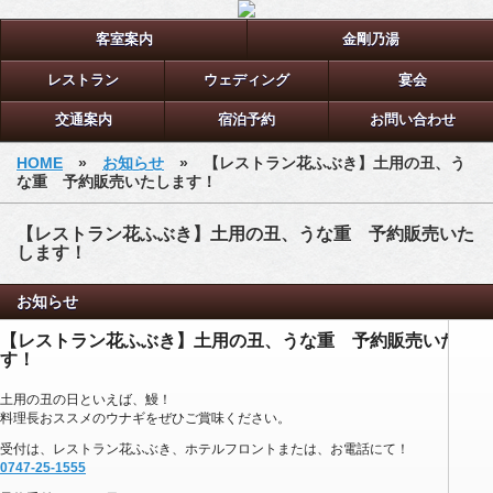
客室案内
金剛乃湯
レストラン
ウェディング
宴会
交通案内
宿泊予約
お問い合わせ
HOME
»
お知らせ
» 【レストラン花ふぶき】土用の丑、う
な重 予約販売いたします！
【レストラン花ふぶき】土用の丑、うな重 予約販売いた
します！
お知らせ
【レストラン花ふぶき】土用の丑、うな重 予約販売いたしま
す！
土用の丑の日といえば、鰻！
料理長おススメのウナギをぜひご賞味ください。
受付は、レストラン花ふぶき、ホテルフロントまたは、お電話にて！
0747-25-1555