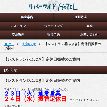
客室案内
金剛乃湯
レストラン
ウェディング
宴会
交通案内
宿泊予約
お問い合わせ
HOME
»
お知らせ
» 【レストラン花ふぶき】定休日振替の
ご案内
【レストラン花ふぶき】定休日振替のご案内
お知らせ
【レストラン花ふぶき】定休日振替のご案内
２月２３日（火）は天皇誕生日の祝日となるため、
２３日（火）通常営業
２４日（水）振替定休日
とさせていただきます。
２月の定休日は、