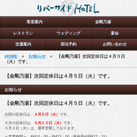
客室案内
金剛乃湯
レストラン
ウェディング
宴会
交通案内
宿泊予約
お問い合わせ
HOME
»
お知らせ
» 【金剛乃湯】次回定休日は４月５日
（火）です。
【金剛乃湯】次回定休日は４月５日（火）です。
お知らせ
【金剛乃湯】次回定休日は４月５日（火）です。
次回の定休日は、
４月５日（火）
です。
５月の定休日は、
５月１０日（火）
です。
５月３日（火）は、通常営業しております。
≪営業時間≫ AM10：00～PM23：00（最終受付PM22：15）