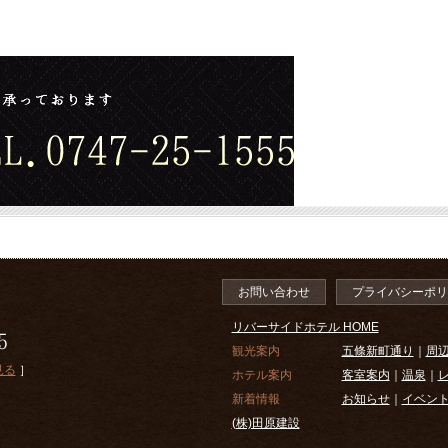
お問い合わせ
プライバシーポリ
リバーサイドホテル HOME
観光案内
五條新町通り
｜
周
見る
］
ホテル案内
客室案内
｜
温泉
｜
新着情報
お知らせ
｜
イベン
(株)田原建設