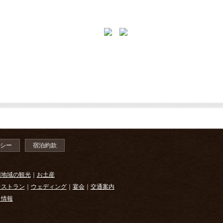
シー
宿泊約款
辺地域の観光
｜
お土産
レストラン
｜
ウェディング
｜
宴会
｜
交通案内
ト情報