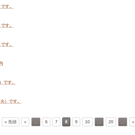
）です。
）です。
）です。
内
火）です。
(火）です。
« 先頭
«
...
6
7
8
9
10
...
20
...
»